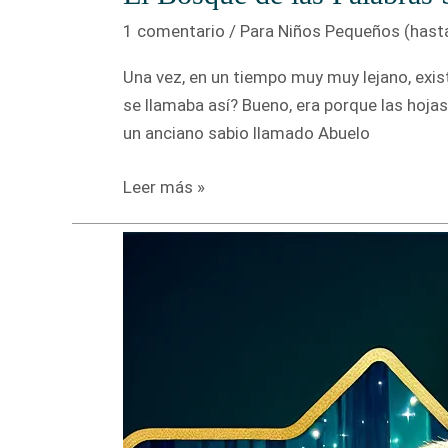
1 comentario
/
Para Niños Pequeños (hast
Una vez, en un tiempo muy muy lejano, exis
se llamaba así? Bueno, era porque las hojas 
un anciano sabio llamado Abuelo
El
Leer más »
Bosque
de
las
Palabras
Susurrantes