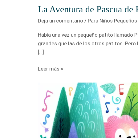
La Aventura de Pascua de P
Deja un comentario
/
Para Niños Pequeños 
Había una vez un pequeño patito llamado Pa
grandes que las de los otros patitos. Pero 
[…]
La
Leer más »
Aventura
de
Pascua
de
Patito