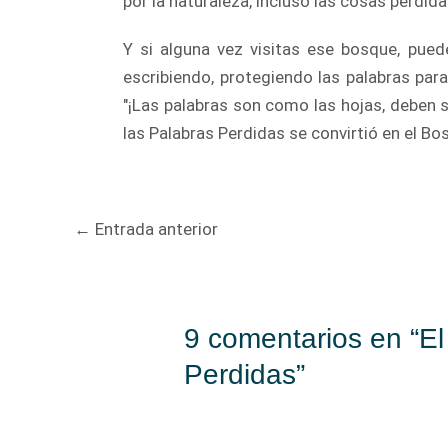
por la naturaleza, incluso las cosas perdi
Y si alguna vez visitas ese bosque, pued
escribiendo, protegiendo las palabras par
"¡Las palabras son como las hojas, deben s
las Palabras Perdidas se convirtió en el B
Navegación
←
Entrada anterior
de
entradas
9 comentarios en “E
Perdidas”