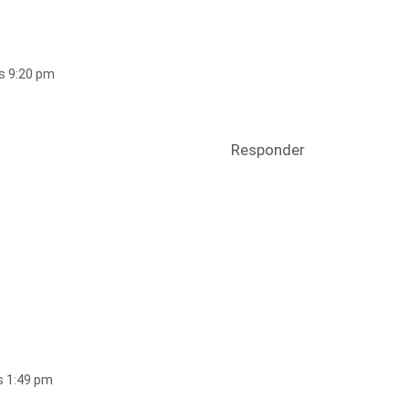
as 9:20 pm
Responder
as 1:49 pm