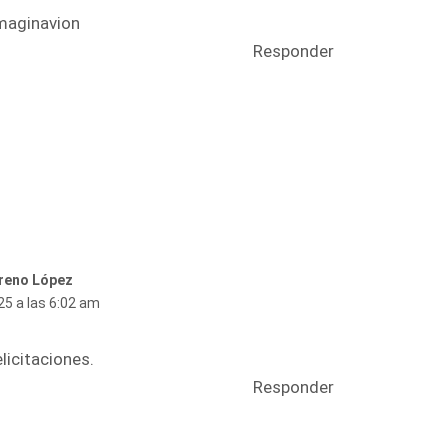
imaginavion
Responder
reno López
25 a las 6:02 am
licitaciones.
Responder