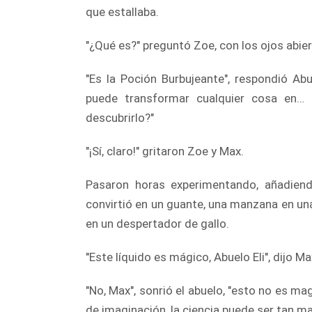
que estallaba.
"¿Qué es?" preguntó Zoe, con los ojos abi
"Es la Poción Burbujeante", respondió Ab
puede transformar cualquier cosa en…
descubrirlo?"
"¡Sí, claro!" gritaron Zoe y Max.
Pasaron horas experimentando, añadiend
convirtió en un guante, una manzana en una 
en un despertador de gallo.
"Este líquido es mágico, Abuelo Eli", dijo Ma
"No, Max", sonrió el abuelo, "esto no es ma
de imaginación, la ciencia puede ser tan m