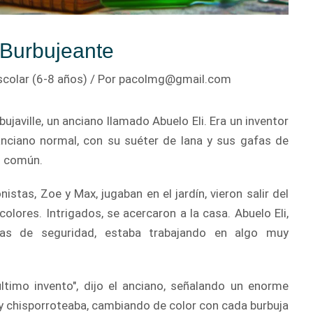
n Burbujeante
scolar (6-8 años)
/ Por
pacolmg@gmail.com
ujaville, un anciano llamado Abuelo Eli. Era un inventor
nciano normal, con su suéter de lana y sus gafas de
s común.
stas, Zoe y Max, jugaban en el jardín, vieron salir del
lores. Intrigados, se acercaron a la casa. Abuelo Eli,
as de seguridad, estaba trabajando en algo muy
último invento", dijo el anciano, señalando un enorme
 y chisporroteaba, cambiando de color con cada burbuja