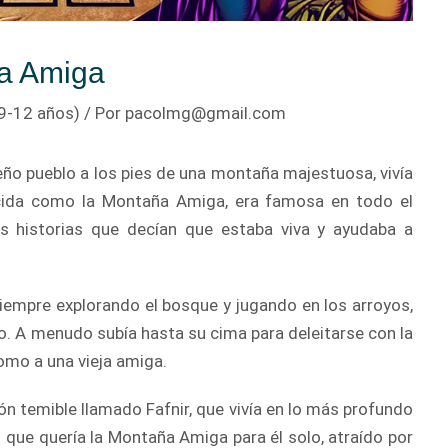
ña Amiga
9-12 años)
/ Por
pacolmg@gmail.com
eño pueblo a los pies de una montaña majestuosa, vivía
cida como la Montaña Amiga, era famosa en todo el
las historias que decían que estaba viva y ayudaba a
 siempre explorando el bosque y jugando en los arroyos,
o. A menudo subía hasta su cima para deleitarse con la
omo a una vieja amiga.
ón temible llamado Fafnir, que vivía en lo más profundo
ó que quería la Montaña Amiga para él solo, atraído por