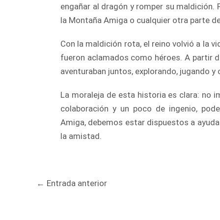
engañar al dragón y romper su maldición. F
la Montaña Amiga o cualquier otra parte del
Con la maldición rota, el reino volvió a la 
fueron aclamados como héroes. A partir de e
aventuraban juntos, explorando, jugando y 
La moraleja de esta historia es clara: no 
colaboración y un poco de ingenio, pod
Amiga, debemos estar dispuestos a ayudar
la amistad.
Navegación
←
Entrada anterior
de
entradas