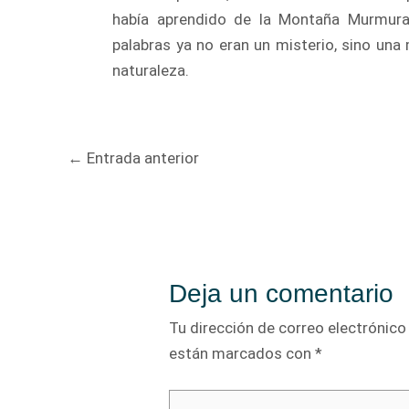
había aprendido de la Montaña Murmur
palabras ya no eran un misterio, sino una m
naturaleza.
Navegación
←
Entrada anterior
de
entradas
Deja un comentario
Tu dirección de correo electrónico
están marcados con
*
Escribe