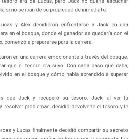
l tesoro era de Lucas, pero Jack no quería escuchar
ía si no se iban de su propiedad de inmediato.
Lucas y Alex decidieron enfrentarse a Jack en una
era en el bosque, donde el ganador se quedaría con el
x, comenzó a prepararse para la carrera.
entaron en una carrera emocionante a través del bosque.
ar que el tesoro era suyo. Con cada paso que daba,
vivido en el bosque y cómo había aprendido a superar
es que Jack y recuperó su tesoro. Jack, al ver la
 resolver problemas, decidió devolverle el tesoro y le
éroes y Lucas finalmente decidió compartir su secreto
veces es mejor confiar en los demás y compartir tus