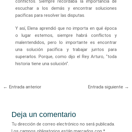
conflictos. Siempre recordaba la importancia de
escuchar a los demás y encontrar soluciones
pacíficas para resolver las disputas.
Y así, Elena aprendió que no importa en qué época
o lugar estemos, siempre habrá conflictos y
malentendidos, pero lo importante es encontrar
una solución pacífica y trabajar juntos para
superarlos. Porque, como dijo el Rey Arturo, "toda
historia tiene una solución".
Navegación
←
Entrada anterior
Entrada siguiente
→
de
entradas
Deja un comentario
Tu dirección de correo electrónico no será publicada.
Los campos obligatorios están marcados con
*