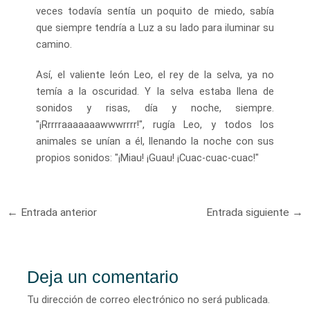
veces todavía sentía un poquito de miedo, sabía
que siempre tendría a Luz a su lado para iluminar su
camino.
Así, el valiente león Leo, el rey de la selva, ya no
temía a la oscuridad. Y la selva estaba llena de
sonidos y risas, día y noche, siempre.
"¡Rrrrraaaaaaawwwrrrr!", rugía Leo, y todos los
animales se unían a él, llenando la noche con sus
propios sonidos: "¡Miau! ¡Guau! ¡Cuac-cuac-cuac!"
Navegación
←
Entrada anterior
Entrada siguiente
→
de
entradas
Deja un comentario
Tu dirección de correo electrónico no será publicada.