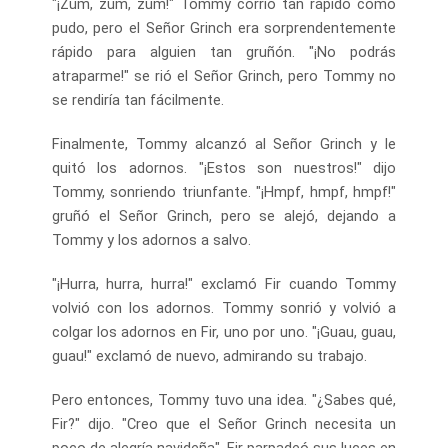
"¡Zum, zum, zum!" Tommy corrió tan rápido como
pudo, pero el Señor Grinch era sorprendentemente
rápido para alguien tan gruñón. "¡No podrás
atraparme!" se rió el Señor Grinch, pero Tommy no
se rendiría tan fácilmente.
Finalmente, Tommy alcanzó al Señor Grinch y le
quitó los adornos. "¡Estos son nuestros!" dijo
Tommy, sonriendo triunfante. "¡Hmpf, hmpf, hmpf!"
gruñó el Señor Grinch, pero se alejó, dejando a
Tommy y los adornos a salvo.
"¡Hurra, hurra, hurra!" exclamó Fir cuando Tommy
volvió con los adornos. Tommy sonrió y volvió a
colgar los adornos en Fir, uno por uno. "¡Guau, guau,
guau!" exclamó de nuevo, admirando su trabajo.
Pero entonces, Tommy tuvo una idea. "¿Sabes qué,
Fir?" dijo. "Creo que el Señor Grinch necesita un
poco de alegría navideña". Fir parpadeó sus luces en